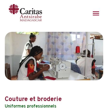
Aller
au
contenu
Couture et broderie
Couture personnalisée
Uniformes professionnels