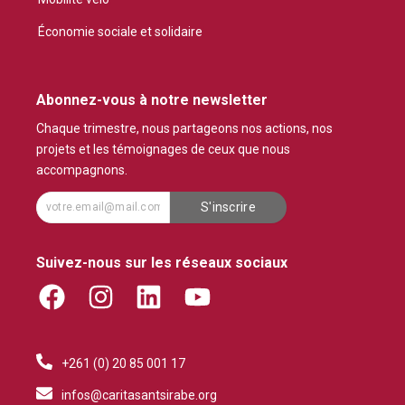
Économie sociale et solidaire
Abonnez-vous à notre newsletter
Chaque trimestre, nous partageons nos actions, nos
projets et les témoignages de ceux que nous
accompagnons.
S'inscrire
Suivez-nous sur les réseaux sociaux
F
I
L
Y
a
n
i
o
c
s
n
u
+261 (0) 20 85 001 17
e
t
k
t
b
a
e
u
infos@caritasantsirabe.org